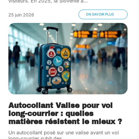
visiteurs. En 2025, la Slovénie a
…
25 juin 2026
EN SAVOIR PLUS
Autocollant Valise pour vol
long-courrier : quelles
matières résistent le mieux ?
Un autocollant posé sur une valise avant un vol
long-courrier subit des
…