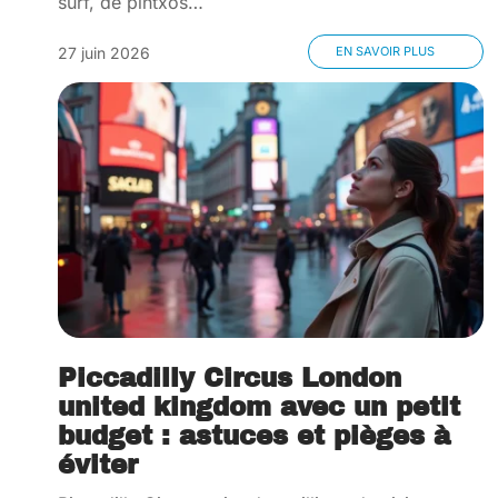
surf, de pintxos
…
27 juin 2026
EN SAVOIR PLUS
Piccadilly Circus London
united kingdom avec un petit
budget : astuces et pièges à
éviter