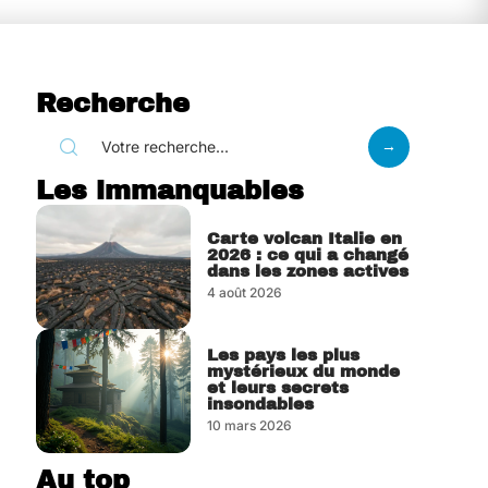
Recherche
Les immanquables
Carte volcan Italie en
2026 : ce qui a changé
dans les zones actives
4 août 2026
Les pays les plus
mystérieux du monde
et leurs secrets
insondables
10 mars 2026
Au top